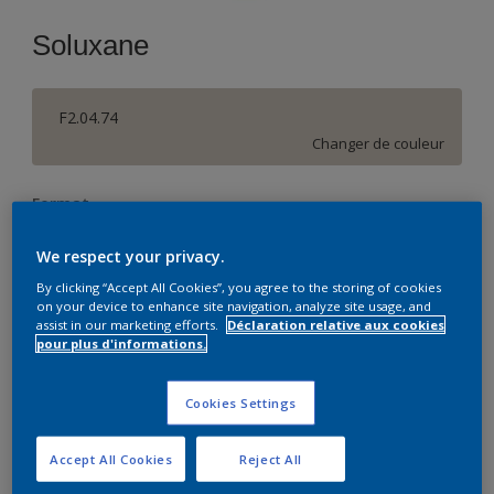
Soluxane
F2.04.74
Changer de couleur
Format
15 L
We respect your privacy.
By clicking “Accept All Cookies”, you agree to the storing of cookies
Quantité
on your device to enhance site navigation, analyze site usage, and
assist in our marketing efforts.
Déclaration relative aux cookies
pour plus d'informations.
Cookies Settings
Ajouter à la liste d’achats
Accept All Cookies
Reject All