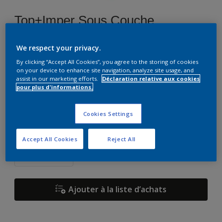
Top+Imper Sous Couche
We respect your privacy.
F0.08.59
By clicking “Accept All Cookies”, you agree to the storing of cookies
Changer de couleur
on your device to enhance site navigation, analyze site usage, and
assist in our marketing efforts.
Déclaration relative aux cookies
pour plus d'informations.
Format
15 L
Cookies Settings
Quantité
Accept All Cookies
Reject All
Ajouter à la liste d’achats