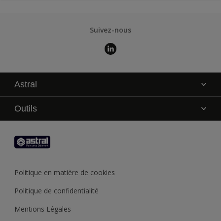
Suivez-nous
Astral
La marque
Outils
Service technique
AkzoNobel Color Studio
Contact
Trouver un point de vente
Trouver un produit
Politique en matière de cookies
Recycler son pot de peinture
Politique de confidentialité
Mentions Légales