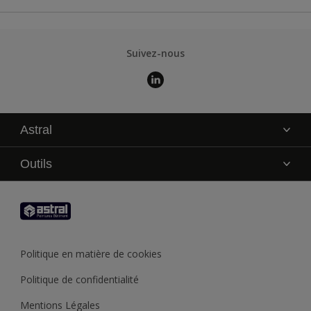
Suivez-nous
Astral
La marque
Outils
Service technique
AkzoNobel Color Studio
Contact
Trouver un point de vente
Trouver un produit
Politique en matière de cookies
Recycler son pot de peinture
Politique de confidentialité
Mentions Légales