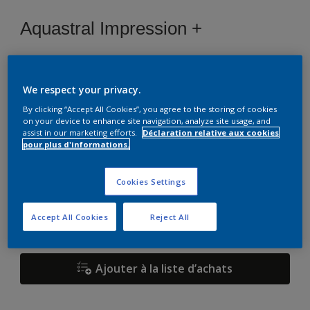
Aquastral Impression +
Sélectionnez une couleur
We respect your privacy.
By clicking “Accept All Cookies”, you agree to the storing of cookies
on your device to enhance site navigation, analyze site usage, and
Format
assist in our marketing efforts.
Déclaration relative aux cookies
pour plus d'informations.
1 L
5 L
15 L
Cookies Settings
Quantité
Accept All Cookies
Reject All
Ajouter à la liste d’achats