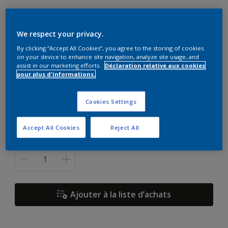
Crylorex Prim
We respect your privacy.
By clicking “Accept All Cookies”, you agree to the storing of cookies
White
on your device to enhance site navigation, analyze site usage, and
assist in our marketing efforts.
Déclaration relative aux cookies
Disponible en 1 couleur
pour plus d'informations.
Format
Cookies Settings
1 L
5 L
15 L
Accept All Cookies
Reject All
Quantité
Ajouter à la liste d’achats