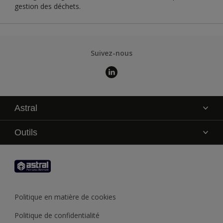
gestion des déchets.
Suivez-nous
Astral
La marque
Outils
Service technique
AkzoNobel Color Studio
Contact
Trouver un point de vente
Trouver un produit
Politique en matière de cookies
Recycler son pot de peinture
Politique de confidentialité