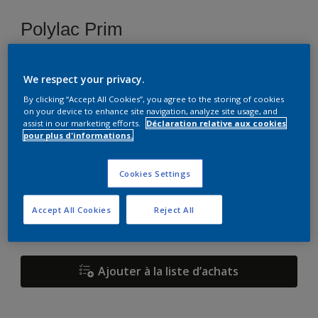
Polylac Prim
Z9.07.75
We respect your privacy.
Changer de couleur
By clicking “Accept All Cookies”, you agree to the storing of cookies
on your device to enhance site navigation, analyze site usage, and
assist in our marketing efforts.
Déclaration relative aux cookies
Format
pour plus d'informations.
1 L
2,5 L
Cookies Settings
Quantité
Accept All Cookies
Reject All
Ajouter à la liste d’achats