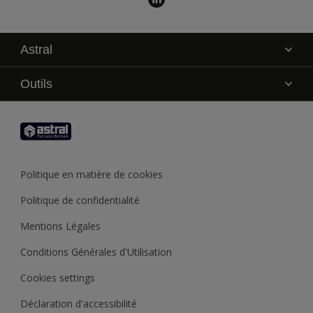
Astral
La marque
Outils
Service technique
AkzoNobel Color Studio
Contact
Trouver un point de vente
Trouver un produit
Politique en matière de cookies
Recycler son pot de peinture
Politique de confidentialité
Mentions Légales
Conditions Générales d'Utilisation
Cookies settings
Déclaration d'accessibilité