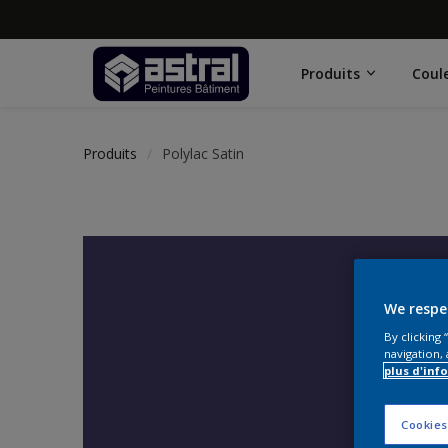
Produits
Coul
Produits
Polylac Satin
We respe
By clicking
navigation, 
plus d'inf
Cookies