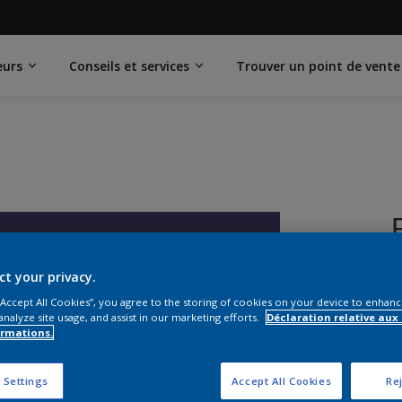
eurs
Conseils et services
Trouver un point de vente
ct your privacy.
 “Accept All Cookies”, you agree to the storing of cookies on your device to enhanc
analyze site usage, and assist in our marketing efforts.
Déclaration relative aux
ormations.
F
 Settings
Accept All Cookies
Rej