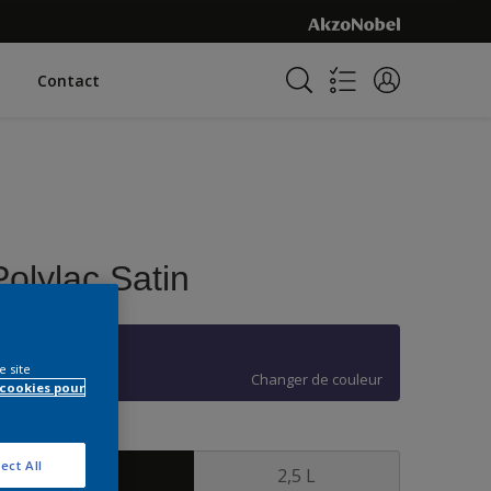
Contact
Polylac Satin
W0.29.18
e site
Changer de couleur
 cookies pour
ormat
ect All
1 L
2,5 L