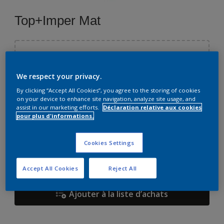
Top+Imper Mat
Sélectionnez une couleur
We respect your privacy.
By clicking “Accept All Cookies”, you agree to the storing of cookies
Format
on your device to enhance site navigation, analyze site usage, and
assist in our marketing efforts.
Déclaration relative aux cookies
15 L
pour plus d'informations.
Quantité
Cookies Settings
Accept All Cookies
Reject All
Ajouter à la liste d’achats