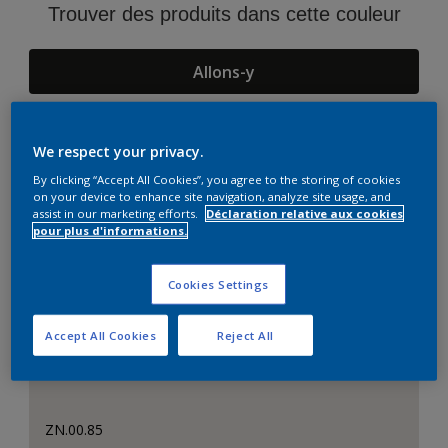
Trouver des produits dans cette couleur
Allons-y
We respect your privacy.
Suggestions d'Harmonies
By clicking “Accept All Cookies”, you agree to the storing of cookies
on your device to enhance site navigation, analyze site usage, and
assist in our marketing efforts.
Déclaration relative aux cookies
pour plus d'informations.
Cookies Settings
Accept All Cookies
Reject All
ZN.00.85