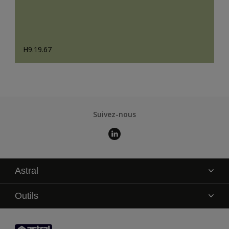
H9.19.67
Suivez-nous
Astral
La marque
Outils
Service technique
AkzoNobel Color Studio
Contact