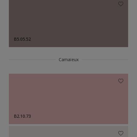
B5.05.52
Camaïeux
B2.10.73