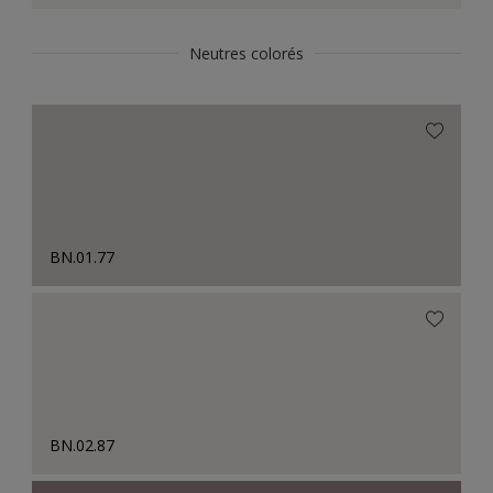
Neutres colorés
BN.01.77
BN.02.87