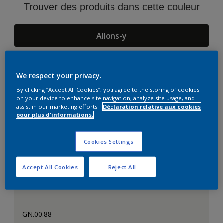
Trouver des produits dans cette couleur
Allons-y
We respect your privacy.
Suggestions d'Harmonies
By clicking “Accept All Cookies”, you agree to the storing of cookies
on your device to enhance site navigation, analyze site usage, and
assist in our marketing efforts.
Déclaration relative aux cookies
pour plus d'informations.
Cookies Settings
Accept All Cookies
Reject All
GN.00.88