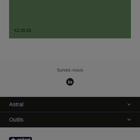
K2.30.50
Suivez-nous
Astral
La marque
Outils
Service technique
AkzoNobel Color Studio
Contact