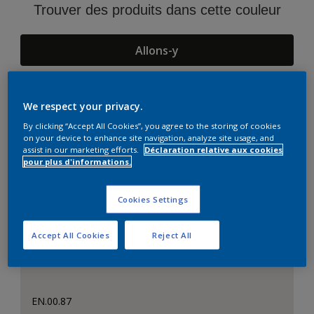
Trouver des produits dans cette couleur
Allons-y
We respect your privacy.
Suggestions d'Harmonies
By clicking “Accept All Cookies”, you agree to the storing of cookies
on your device to enhance site navigation, analyze site usage, and
assist in our marketing efforts.
Déclaration relative aux cookies
pour plus d'informations.
Cookies Settings
Accept All Cookies
Reject All
EN.00.87