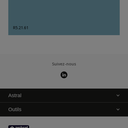
R5.21.61
Suivez-nous
Astral
La marque
Outils
Service technique
AkzoNobel Color Studio
Contact