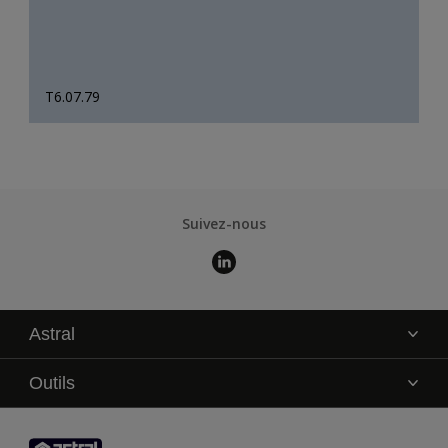
T6.07.79
Suivez-nous
Astral
La marque
Outils
Service technique
AkzoNobel Color Studio
Contact