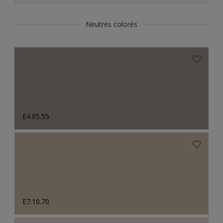
Neutres colorés
E4.05.55
E7.10.70