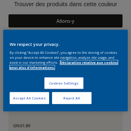
Trouver des produits dans cette couleur
Allons-y
We respect your privacy.
Suggestions d'Harmonies
By clicking “Accept All Cookies”, you agree to the storing of cookies
on your device to enhance site navigation, analyze site usage, and
assist in our marketing efforts.
Déclaration relative aux cookies
pour plus d'informations.
Cookies Settings
Accept All Cookies
Reject All
GN.01.89