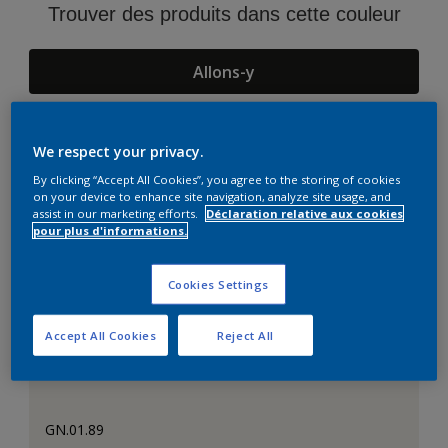
Trouver des produits dans cette couleur
Allons-y
We respect your privacy.
Suggestions d'Harmonies
By clicking “Accept All Cookies”, you agree to the storing of cookies
on your device to enhance site navigation, analyze site usage, and
assist in our marketing efforts.
Déclaration relative aux cookies
pour plus d'informations.
Cookies Settings
Accept All Cookies
Reject All
GN.01.89