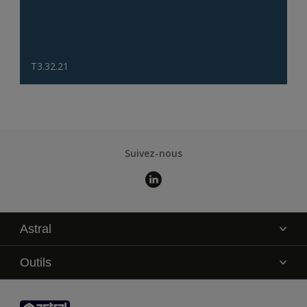
T3.32.21
Suivez-nous
Astral
La marque
Outils
Service technique
AkzoNobel Color Studio
Contact