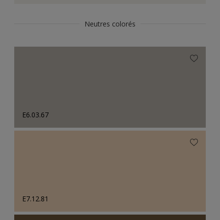
Neutres colorés
E6.03.67
E7.12.81