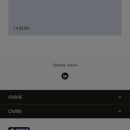
T4.05.83
Suivez-nous
Astral
La marque
Outils
Service technique
AkzoNobel Color Studio
Contact