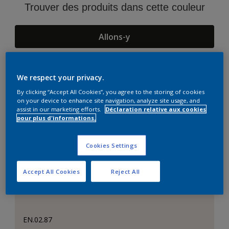
Trouver des produits dans cette couleur
Allons-y
We respect your privacy.
Suggestions d'Harmonies
By clicking “Accept All Cookies”, you agree to the storing of cookies
on your device to enhance site navigation, analyze site usage, and
assist in our marketing efforts.
Déclaration relative aux cookies
pour plus d'informations.
Cookies Settings
Accept All Cookies
Reject All
EN.02.87