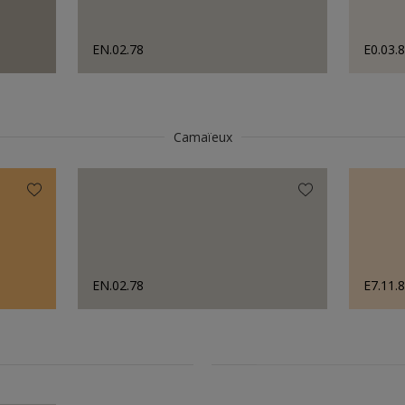
EN.02.78
E0.03.
Camaïeux
EN.02.78
E7.11.