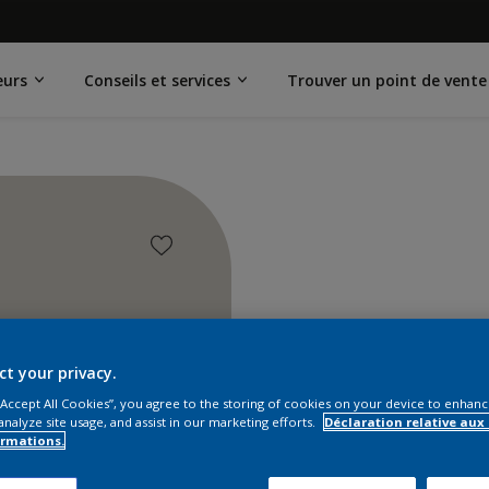
eurs
Conseils et services
Trouver un point de vente
ct your privacy.
 “Accept All Cookies”, you agree to the storing of cookies on your device to enhanc
analyze site usage, and assist in our marketing efforts.
Déclaration relative aux
ormations.