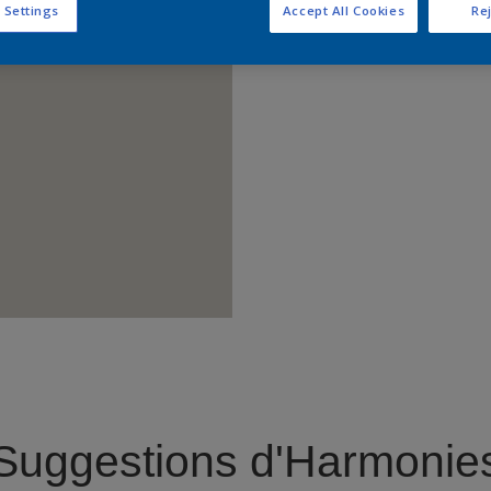
 Settings
Accept All Cookies
Rej
Trouver 
Suggestions d'Harmonie