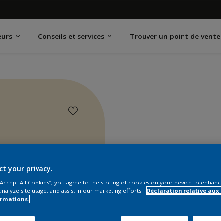
eurs
Conseils et services
Trouver un point de vente
ct your privacy.
 “Accept All Cookies”, you agree to the storing of cookies on your device to enhanc
analyze site usage, and assist in our marketing efforts.
Déclaration relative aux
ormations.