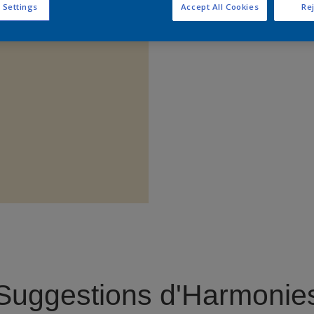
 Settings
Accept All Cookies
Rej
Trouver 
Suggestions d'Harmonie