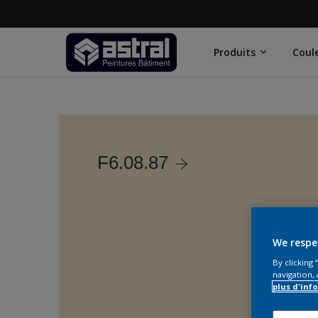
Produits
Coul
F6.08.87
We respe
By clicking
navigation, 
plus d'inf