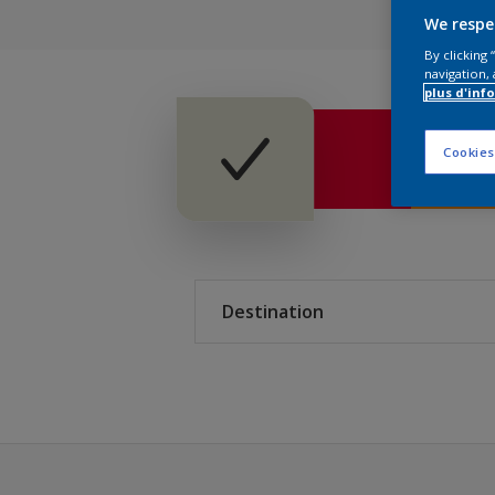
Astral Bâtiment
We respe
By clicking
AkzoNobel Color Studio
navigation, 
plus d'inf
L'Essentielle 120 tein
Cookies
Destination
Intérieur
Extérieur
Extérieur et Intérieur