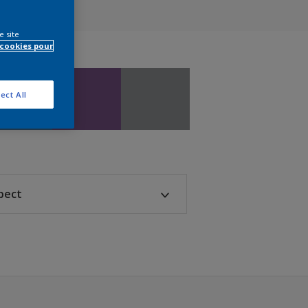
e site
 cookies pour
ect All
pect
Mat
Satin
Velours