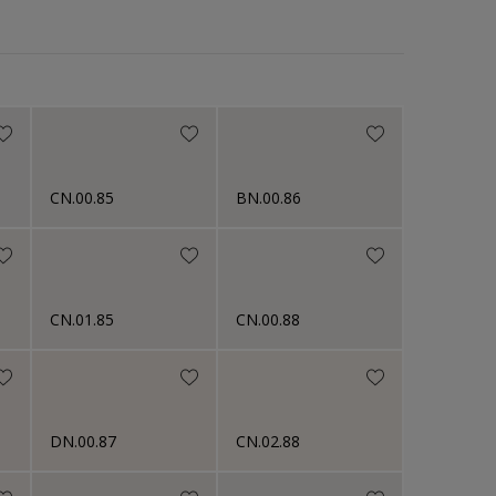
Brillant
Mat satiné
Mat velouté
Mat lissé
Mat minéral
Mat taloché
CN.00.85
BN.00.86
Mat taloché "gros grains"
Mat masquant
Lisse
CN.01.85
CN.00.88
Mat-satiné
Semi-brillant
Granité
DN.00.87
CN.02.88
Epais