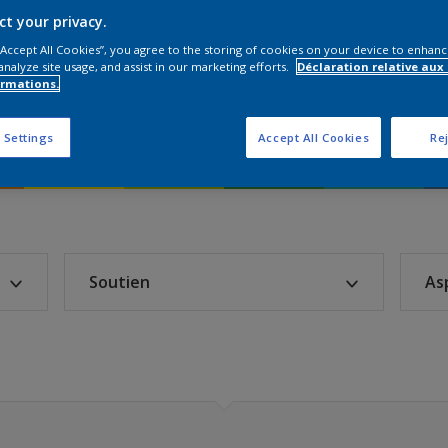
ct your privacy.
 “Accept All Cookies”, you agree to the storing of cookies on your device to enhanc
 - Nuancier Intérieur
analyze site usage, and assist in our marketing efforts.
Déclaration relative aux
ormations.
tes, AkzoNobel Color Studio
 Settings
Accept All Cookies
Rej
Soutien
As
Murs
Plafonds
Plâtre