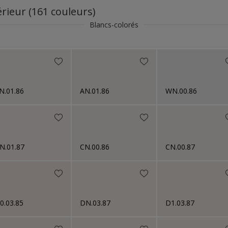
Bois
rieur (161 couleurs)
Boiseries
Blancs-colorés
PVC
Métaux ferreux
Béton
Ciment
N.01.86
AN.01.86
WN.00.86
Façades
Métaux non-ferreux
MDF
N.01.87
CN.00.86
CN.00.87
Briques
Pierre
Acier galvanisé
0.03.85
DN.03.87
D1.03.87
Bardages
Zinc