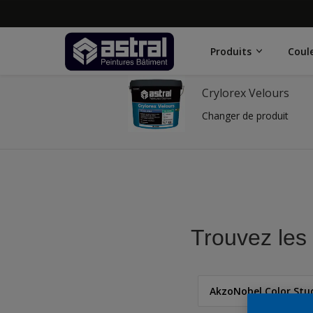
Produits
Coul
Crylorex Velours
Changer de produit
Trouvez les 
AkzoNobel Color Stud