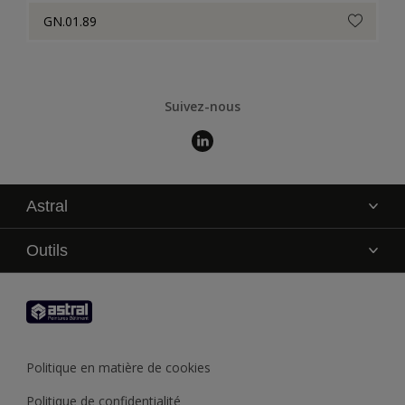
GN.01.89
Suivez-nous
Astral
La marque
Outils
Service technique
AkzoNobel Color Studio
Contact
Trouver un point de vente
Trouver un produit
Politique en matière de cookies
Recycler son pot de peinture
Politique de confidentialité