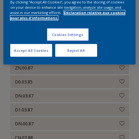
By clicking “Accept All Cookies”, you agree to the storing of cookies
on your device to enhance site navigation, analyze site usage, and
CN.00.87
assist in our marketing efforts.
Déclaration relative aux cookies
pour plus d'informations.
CN.01.85
Cookies Settings
CN.00.88
Accept All Cookies
Reject All
D0.03.83
ZN.00.87
D0.03.85
DN.03.87
D1.03.87
DN.00.87
CN.02.88