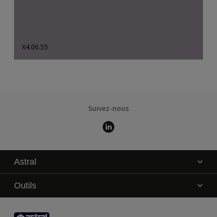
X4.06.55
Suivez-nous
Astral
La marque
Outils
Service technique
AkzoNobel Color Studio
Contact