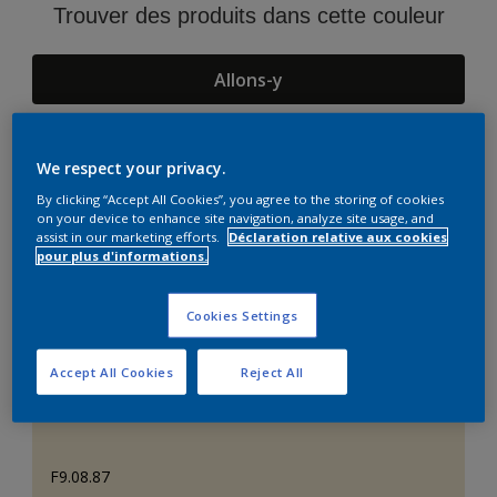
Trouver des produits dans cette couleur
Allons-y
We respect your privacy.
Suggestions d'Harmonies
By clicking “Accept All Cookies”, you agree to the storing of cookies
on your device to enhance site navigation, analyze site usage, and
assist in our marketing efforts.
Déclaration relative aux cookies
pour plus d'informations.
Cookies Settings
Accept All Cookies
Reject All
F9.08.87