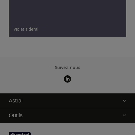
Violet sideral
Suivez-nous
Astral
La marque
Outils
Service technique
AkzoNobel Color Studio
Contact