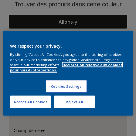
Trouver des produits dans cette couleur
Allons-y
We respect your privacy.
Suggestions d'Harmonies
By clicking “Accept All Cookies”, you agree to the storing of cookies
on your device to enhance site navigation, analyze site usage, and
assist in our marketing efforts.
Déclaration relative aux cookies
pour plus d'informations.
Cookies Settings
Accept All Cookies
Reject All
Champ de neige