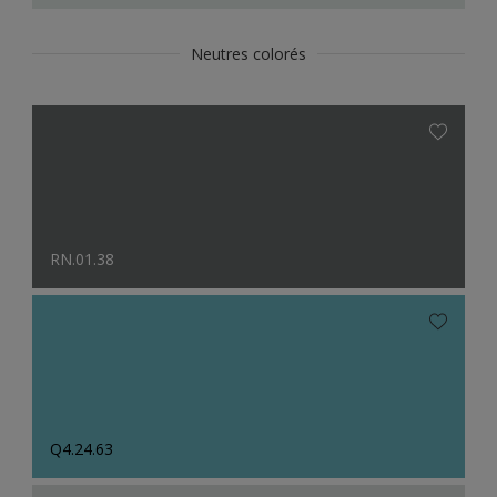
Neutres colorés
RN.01.38
Q4.24.63