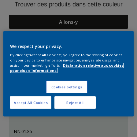
Trouver des produits dans cette couleur
Allons-y
We respect your privacy.
Suggestions d'Harmonies
By clicking “Accept All Cookies”, you agree to the storing of cookies
on your device to enhance site navigation, analyze site usage, and
assist in our marketing efforts.
Déclaration relative aux cookies
pour plus d'informations.
Cookies Settings
Accept All Cookies
Reject All
NN.01.85