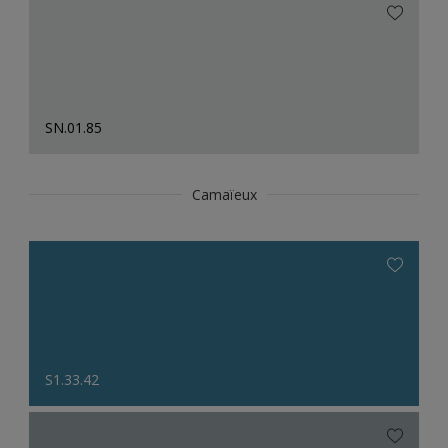
SN.01.85
Camaïeux
S1.33.42