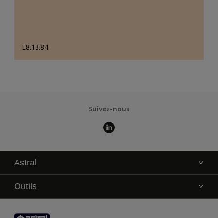
E8.13.84
Suivez-nous
Astral
La marque
Outils
Service technique
AkzoNobel Color Studio
Contact