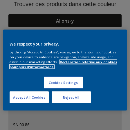
Trouver des produits dans cette couleur
Allons-y
We respect your privacy.
Suggestions d'Harmonies
By clicking “Accept All Cookies”, you agree to the storing of cookies
on your device to enhance site navigation, analyze site usage, and
assist in our marketing efforts.
Déclaration relative aux cookies
pour plus d'informations.
Cookies Settings
Accept All Cookies
Reject All
SN.00.86