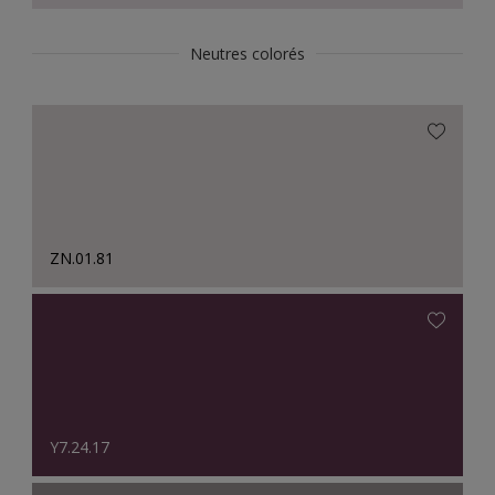
Neutres colorés
ZN.01.81
Y7.24.17