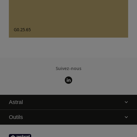
G0.25.65
Suivez-nous
Astral
La marque
Outils
Service technique
AkzoNobel Color Studio
Contact