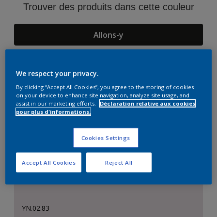
Trouver des produits dans cette couleur
Allons-y
We respect your privacy.
Suggestions d'Harmonies
By clicking “Accept All Cookies”, you agree to the storing of cookies
on your device to enhance site navigation, analyze site usage, and
assist in our marketing efforts.
Déclaration relative aux cookies
pour plus d'informations.
Cookies Settings
Accept All Cookies
Reject All
YN.02.83