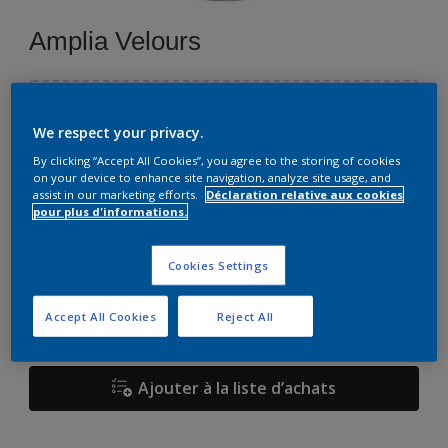
Amplia Velours
Sélectionnez une couleur
We respect your privacy.
By clicking “Accept All Cookies”, you agree to the storing of cookies
on your device to enhance site navigation, analyze site usage, and
Format
assist in our marketing efforts.
Déclaration relative aux cookies
pour plus d'informations.
1 L
2,5 L
10 L
Cookies Settings
Quantité
Accept All Cookies
Reject All
Ajouter à la liste d’achats