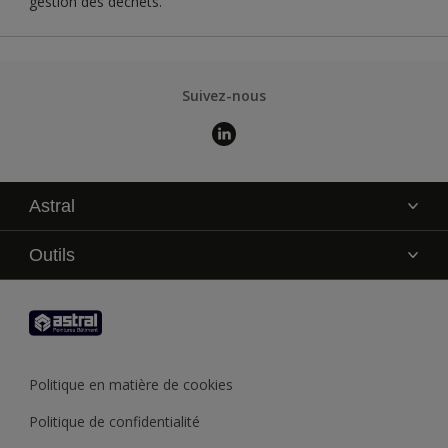
gestion des déchets.
Suivez-nous
Astral
La marque
Outils
Service technique
AkzoNobel Color Studio
Contact
Trouver un point de vente
Trouver un produit
Politique en matière de cookies
Recycler son pot de peinture
Politique de confidentialité