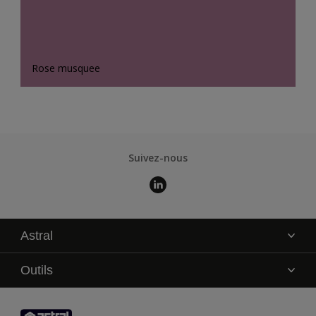
Rose musquee
Suivez-nous
Astral
La marque
Outils
Service technique
AkzoNobel Color Studio
Contact