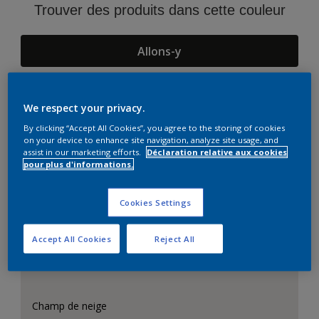
Trouver des produits dans cette couleur
Allons-y
We respect your privacy.
Suggestions d'Harmonies
By clicking “Accept All Cookies”, you agree to the storing of cookies
on your device to enhance site navigation, analyze site usage, and
assist in our marketing efforts.
Déclaration relative aux cookies
pour plus d'informations.
Cookies Settings
Accept All Cookies
Reject All
Champ de neige