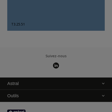
T3.25.51
Suivez-nous
Astral
La marque
Outils
Service technique
AkzoNobel Color Studio
Contact