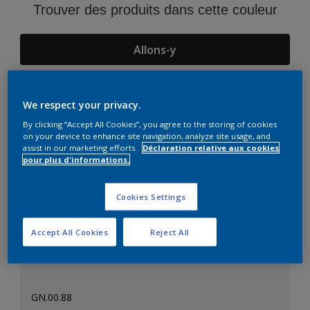
Trouver des produits dans cette couleur
Allons-y
We respect your privacy.
Suggestions d'Harmonies
By clicking “Accept All Cookies”, you agree to the storing of cookies
on your device to enhance site navigation, analyze site usage, and
assist in our marketing efforts.
Déclaration relative aux cookies
pour plus d'informations.
Cookies Settings
Accept All Cookies
Reject All
GN.00.88