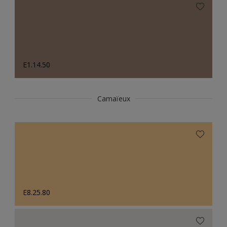
E1.14.50
Camaïeux
E8.25.80