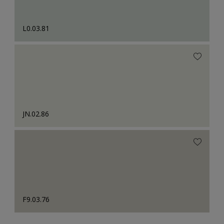
L0.03.81
JN.02.86
F9.03.76