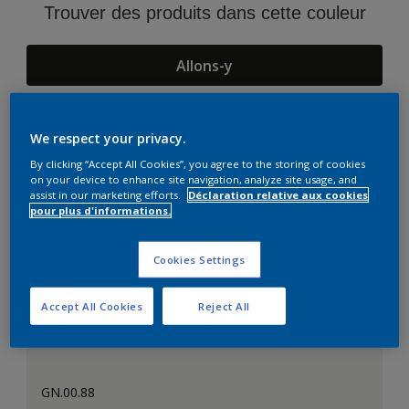
Trouver des produits dans cette couleur
Allons-y
We respect your privacy.
Suggestions d'Harmonies
By clicking “Accept All Cookies”, you agree to the storing of cookies
on your device to enhance site navigation, analyze site usage, and
assist in our marketing efforts.
Déclaration relative aux cookies
pour plus d'informations.
Cookies Settings
Accept All Cookies
Reject All
GN.00.88