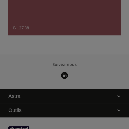
B1.27.38
Suivez-nous
Astral
La marque
Outils
Service technique
AkzoNobel Color Studio
Contact