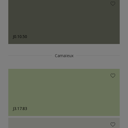
J0.10.50
Camaïeux
J3.17.83