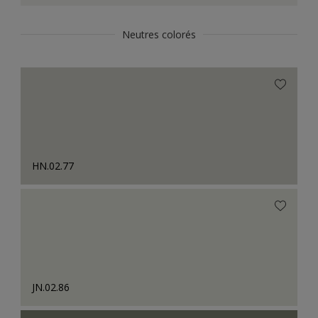
Neutres colorés
HN.02.77
JN.02.86