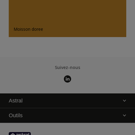
Moisson doree
Suivez-nous
Astral
La marque
Outils
Service technique
AkzoNobel Color Studio
Contact