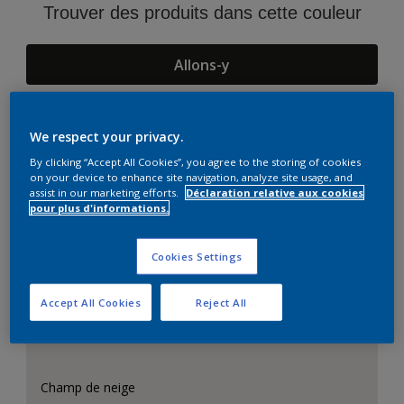
Trouver des produits dans cette couleur
Allons-y
We respect your privacy.
Suggestions d'Harmonies
By clicking “Accept All Cookies”, you agree to the storing of cookies
on your device to enhance site navigation, analyze site usage, and
assist in our marketing efforts.
Déclaration relative aux cookies
pour plus d'informations.
Cookies Settings
Accept All Cookies
Reject All
Champ de neige