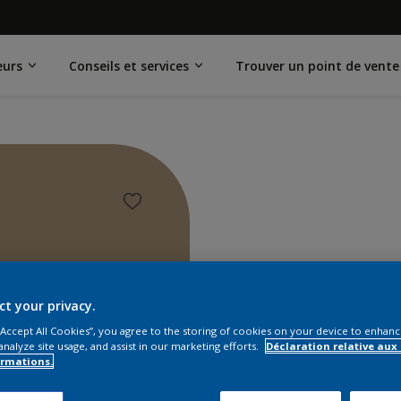
eurs
Conseils et services
Trouver un point de vente
ct your privacy.
 “Accept All Cookies”, you agree to the storing of cookies on your device to enhanc
analyze site usage, and assist in our marketing efforts.
Déclaration relative aux
ormations.