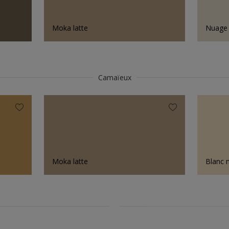
Moka latte
Nuage 
Camaïeux
Moka latte
Blanc