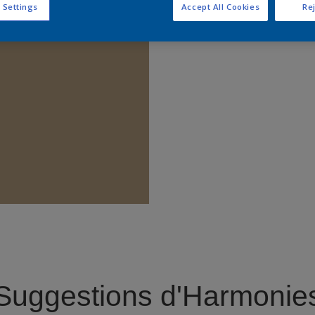
 Settings
Accept All Cookies
Rej
Trouver 
Suggestions d'Harmonie