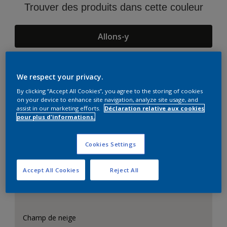
Trouver des produits dans cette couleur
Allons-y
We respect your privacy.
Suggestions d'Harmonies
By clicking “Accept All Cookies”, you agree to the storing of cookies
on your device to enhance site navigation, analyze site usage, and
assist in our marketing efforts.
Déclaration relative aux cookies
pour plus d'informations.
Cookies Settings
Accept All Cookies
Reject All
Champ de neige