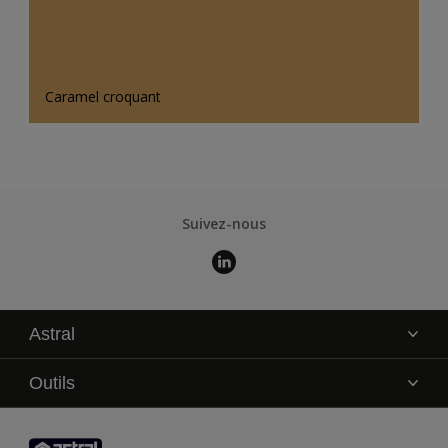
Caramel croquant
Suivez-nous
Astral
La marque
Outils
Service technique
AkzoNobel Color Studio
Contact