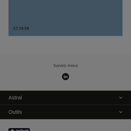
S7.19.59
Suivez-nous
Astral
La marque
Outils
Service technique
AkzoNobel Color Studio
Contact