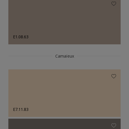
E1.08.63
Camaïeux
E7.11.83