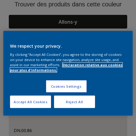
Trouver des produits dans cette couleur
Allons-y
We respect your privacy.
Suggestions d'Harmonies
By clicking “Accept All Cookies”, you agree to the storing of cookies
on your device to enhance site navigation, analyze site usage, and
assist in our marketing efforts.
Déclaration relative aux cookies
pour plus d'informations.
Cookies Settings
Accept All Cookies
Reject All
DN.00.86