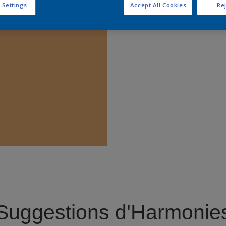
 Settings
Accept All Cookies
Rej
Trouver 
Suggestions d'Harmonie