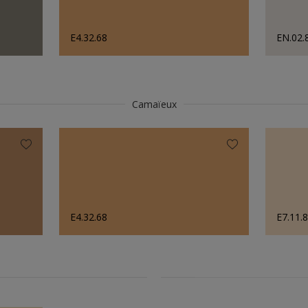
E4.32.68
EN.02.
Camaïeux
E4.32.68
E7.11.