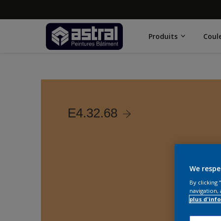
Produits
Coul
E4.32.68
We respe
By clicking
navigation, 
plus d'inf