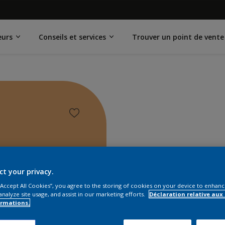
eurs
Conseils et services
Trouver un point de vente
ct your privacy.
 “Accept All Cookies”, you agree to the storing of cookies on your device to enhanc
analyze site usage, and assist in our marketing efforts.
Déclaration relative aux
ormations.